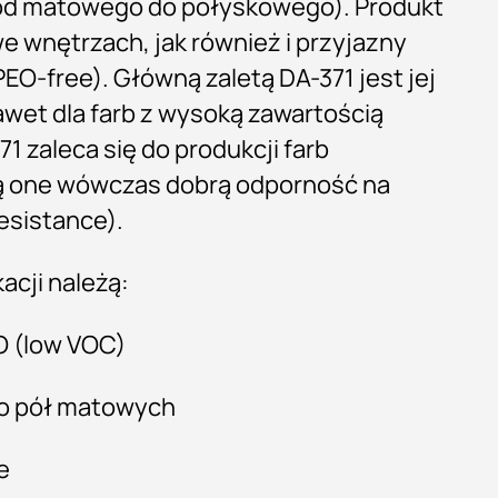
(od matowego do połyskowego). Produkt
e wnętrzach, jak również i przyjazny
EO-free). Główną zaletą DA-371 jest jej
wet dla farb z wysoką zawartością
1 zaleca się do produkcji farb
ą one wówczas dobrą odporność na
resistance).
acji należą:
O (low VOC)
do pół matowych
e