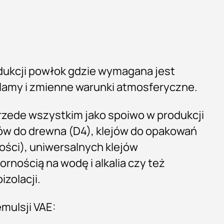
dukcji powłok gdzie wymagana jest
lamy i zmienne warunki atmosferyczne.
rzede wszystkim jako spoiwo w produkcji
ejów do drewna (D4), klejów do opakowań
ości), uniwersalnych klejów
nością na wodę i alkalia czy też
zolacji.
emulsji VAE: