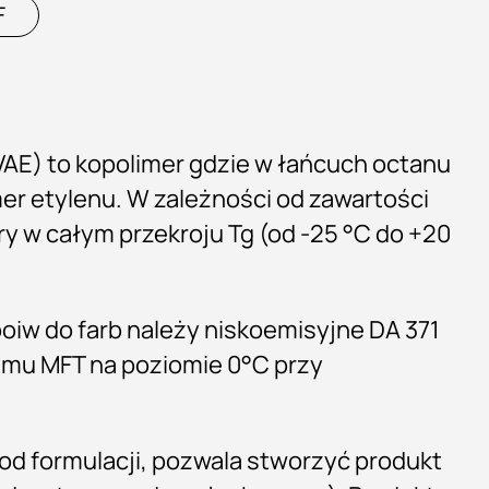
F
VAE) to kopolimer gdzie w łańcuch octanu
r etylenu. W zależności od zawartości
y w całym przekroju Tg (od -25 °C do +20
oiw do farb należy niskoemisyjne DA 371
ilmu MFT na poziomie 0°C przy
od formulacji, pozwala stworzyć produkt