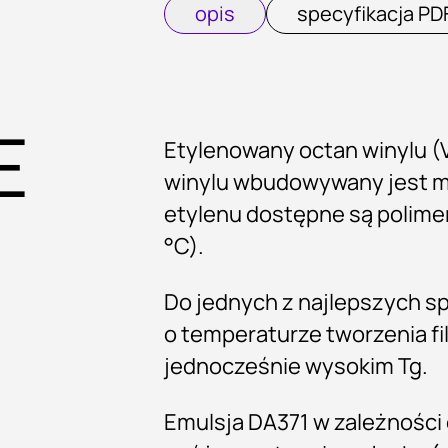
opis
specyfikacja PD
E
Etylenowany octan winylu (
winylu wbudowywany jest me
etylenu dostępne są polimer
°C).
Do jednych z najlepszych sp
o temperaturze tworzenia f
jednocześnie wysokim Tg.
Emulsja DA371 w zależności 