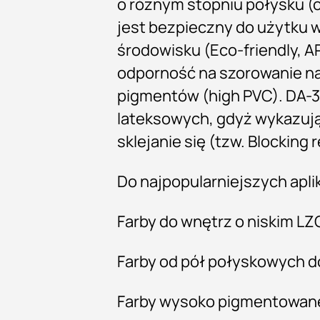
o różnym stopniu połysku 
jest bezpieczny do użytku w
środowisku (Eco-friendly, AP
odporność na szorowanie na
pigmentów (high PVC). DA-37
lateksowych, gdyż wykazuj
sklejanie się (tzw. Blocking 
Do najpopularniejszych aplik
Farby do wnętrz o niskim LZ
Farby od pół połyskowych 
Farby wysoko pigmentowan