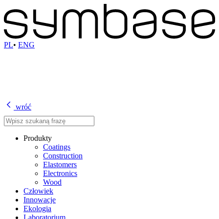
PL
•
ENG
wróć
Produkty
Coatings
Construction
Elastomers
Electronics
Wood
Człowiek
Innowacje
Ekologia
Laboratorium